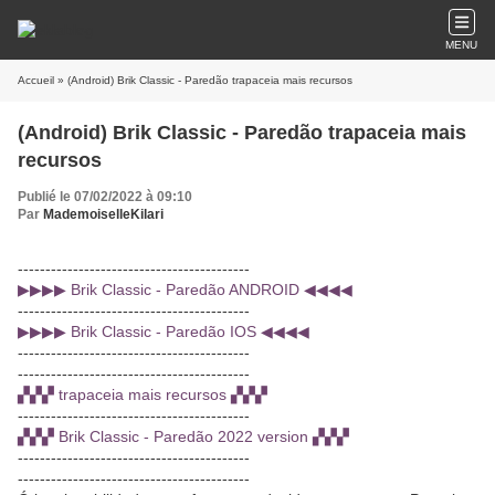
MENU
Accueil
» (Android) Brik Classic - Paredão trapaceia mais recursos
(Android) Brik Classic - Paredão trapaceia mais
recursos
Publié le 07/02/2022 à 09:10
Par
MademoiselleKilari
------------------------------------------
▶▶▶▶ Brik Classic - Paredão ANDROID ◀◀◀◀
------------------------------------------
▶▶▶▶ Brik Classic - Paredão IOS ◀◀◀◀
------------------------------------------
------------------------------------------
▞▞▞ trapaceia mais recursos ▞▞▞
------------------------------------------
▞▞▞ Brik Classic - Paredão 2022 version ▞▞▞
------------------------------------------
------------------------------------------