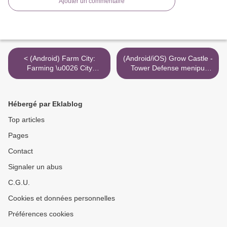
Ajouter un commentaire
< (Android) Farm City:
(Android/iOS) Grow Castle -
Farming \u0026 City
Tower Defense menipu
Building snyder glitch
primogem yang tidak
krystaller
terhingga >
Hébergé par Eklablog
Top articles
Pages
Contact
Signaler un abus
C.G.U.
Cookies et données personnelles
Préférences cookies