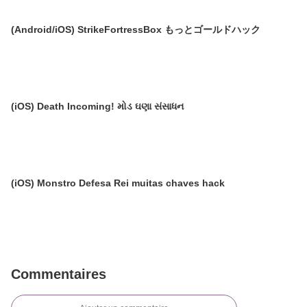
(Android/iOS) StrikeFortressBox もっとゴールドハック
(iOS) Death Incoming! મોડ ઘણા સંસાધન
(iOS) Monstro Defesa Rei muitas chaves hack
Commentaires